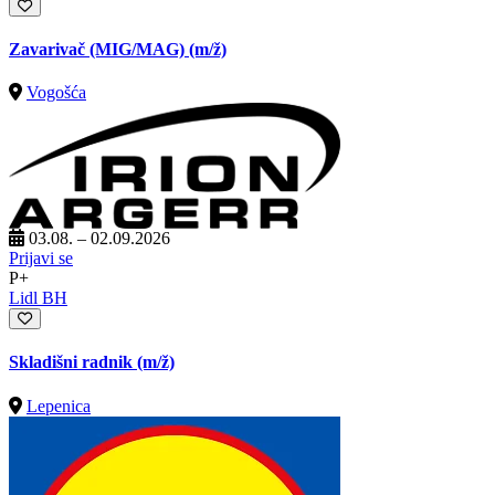
Zavarivač (MIG/MAG)
(m/ž)
Vogošća
03.08. – 02.09.2026
Prijavi se
P+
Lidl BH
Skladišni radnik
(m/ž)
Lepenica