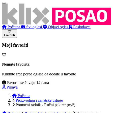
Početna
Svi oglasi
Objavi oglas
Poslodavci
Favoriti
Moji favoriti
Nemate favorita
Kliknite srce pored oglasa da dodate u favorite
Favoriti se čuvaju 14 dana
Prijava
Početna
Proizvodnja i zanatske usluge
Pomoćni radnik - Ručni pakirer (m/ž)