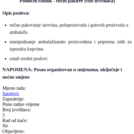
Pomoćni radnik - ručni pakirer (više izvršilaca)
Opis poslova:
ručno pakovanje sirovina, poluproizvoda i gotovih proizvoda u
ambalažu
manipulisanje ambalažiranim proizvodima i priprema istih za
isporuku kupcima
ostali srodni poslovi
NAPOMENA: Posao organizovan u smjenama, uključuje i
noćne smjene
Mjesto rada:
Sarajevo
Zaposlenje:
Puno radno vrijeme
Broj izvršilaca:
5
Rad od kuće:
Ne
Objavljeno: