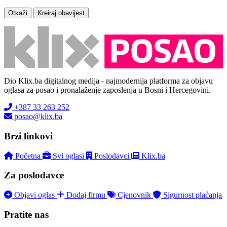
Otkaži
Kreiraj obavijest
Dio Klix.ba digitalnog medija - najmodernija platforma za objavu
oglasa za posao i pronalaženje zaposlenja u Bosni i Hercegovini.
+387 33 263 252
posao@klix.ba
Brzi linkovi
Početna
Svi oglasi
Poslodavci
Klix.ba
Za poslodavce
Objavi oglas
Dodaj firmu
Cjenovnik
Sigurnost plaćanja
Pratite nas