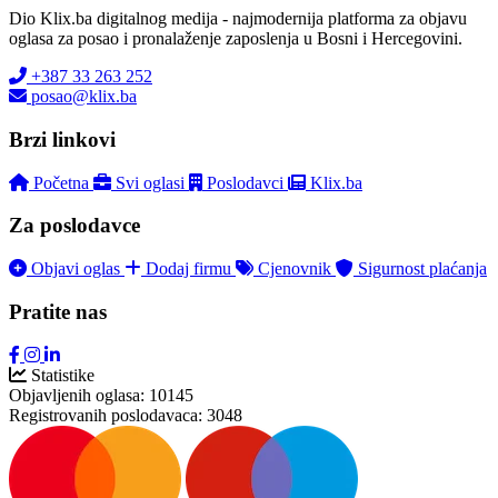
Dio Klix.ba digitalnog medija - najmodernija platforma za objavu
oglasa za posao i pronalaženje zaposlenja u Bosni i Hercegovini.
+387 33 263 252
posao@klix.ba
Brzi linkovi
Početna
Svi oglasi
Poslodavci
Klix.ba
Za poslodavce
Objavi oglas
Dodaj firmu
Cjenovnik
Sigurnost plaćanja
Pratite nas
Statistike
Objavljenih oglasa:
10145
Registrovanih poslodavaca:
3048