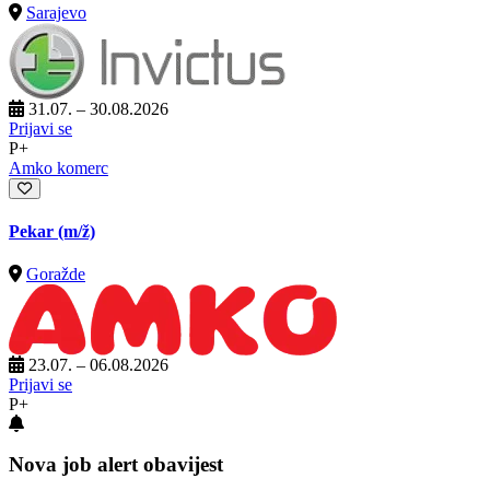
Sarajevo
31.07. – 30.08.2026
Prijavi se
P+
Amko komerc
Pekar
(m/ž)
Goražde
23.07. – 06.08.2026
Prijavi se
P+
Nova job alert obavijest