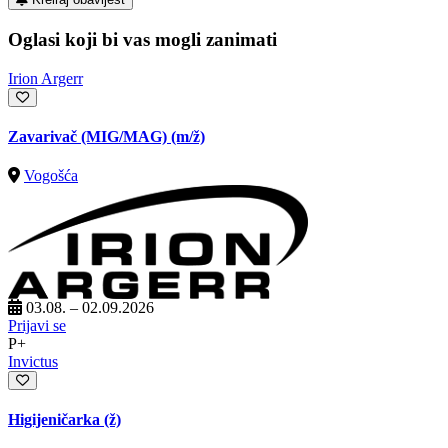
Oglasi koji bi vas mogli zanimati
Irion Argerr
Zavarivač (MIG/MAG)
(m/ž)
Vogošća
03.08. – 02.09.2026
Prijavi se
P+
Invictus
Higijeničarka (ž)