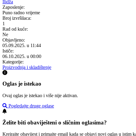
Ilidža
Zaposlenje:
Puno radno vrijeme
Broj izvršilaca:
1
Rad od kuće:
Ne
Objavljeno:
05.09.2025. u 11:44
Ističe:
06.10.2025. u 00:00
Kategorije:
Proizvodnja i skladištenje
Oglas je istekao
Ovaj oglas je istekao i više nije aktivan.
Pogledajte druge oglase
Želite biti obaviješteni o sličnim oglasima?
Kreirajte obavijest i primajte email kada se objavi novi oglas u istim ka