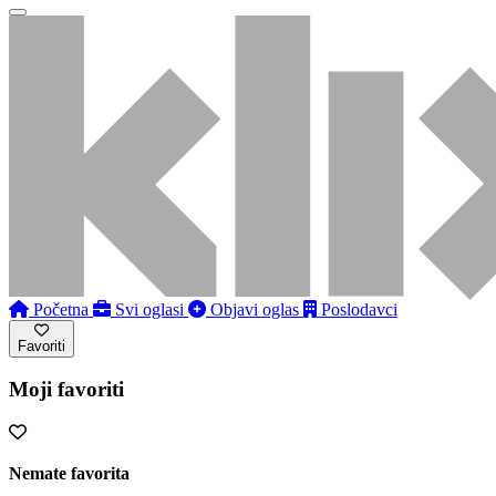
Početna
Svi oglasi
Objavi oglas
Poslodavci
Favoriti
Moji favoriti
Nemate favorita