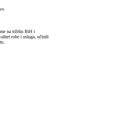
evo
 na tržištu BiH i
litet robe i usluga, učinili
tu.