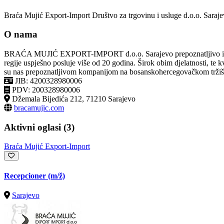
Braća Mujić Export-Import Društvo za trgovinu i usluge d.o.o. Saraj
O nama
BRAĆA MUJIĆ EXPORT-IMPORT d.o.o. Sarajevo prepoznatljivo ime
regije uspješno posluje više od 20 godina. Širok obim djelatnosti, te kva
su nas prepoznatljivom kompanijom na bosanskohercegovačkom tržiš
JIB: 4200328980006
PDV: 200328980006
Džemala Bijedića 212, 71210 Sarajevo
bracamujic.com
Aktivni oglasi (3)
Braća Mujić Export-Import
Recepcioner
(m/ž)
Sarajevo