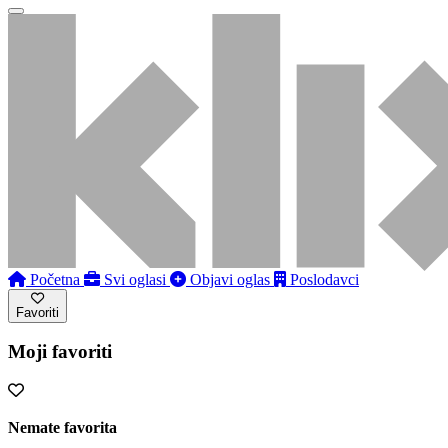
Početna
Svi oglasi
Objavi oglas
Poslodavci
Favoriti
Moji favoriti
Nemate favorita