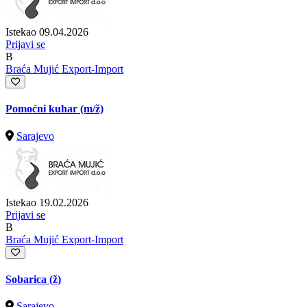
Istekao 09.04.2026
Prijavi se
B
Braća Mujić Export-Import
Pomoćni kuhar
(m/ž)
Sarajevo
Istekao 19.02.2026
Prijavi se
B
Braća Mujić Export-Import
Sobarica (ž)
Sarajevo