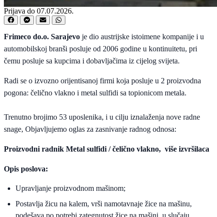
Prijava do 07.07.2026.
Frimeco do.o. Sarajevo
je dio austrijske istoimene kompanije i u
automobilskoj branši posluje od 2006 godine u kontinuitetu, pri
čemu posluje sa kupcima i dobavljačima iz cijelog svijeta.
Radi se o izvozno orijentisanoj firmi koja posluje u 2 proizvodna
pogona: čelično vlakno i metal sulfidi sa topionicom metala.
Trenutno brojimo 53 uposlenika, i u cilju iznalaženja nove radne
snage, Objavljujemo oglas za zasnivanje radnog odnosa:
Proizvodni radnik Metal sulfidi / čelično vlakno, više izvršilaca
Opis poslova:
Upravljanje proizvodnom mašinom;
Postavlja žicu na kalem, vrši namotavnaje žice na mašinu,
podešava po potrebi zategnutost žice na mašini, u slučaju