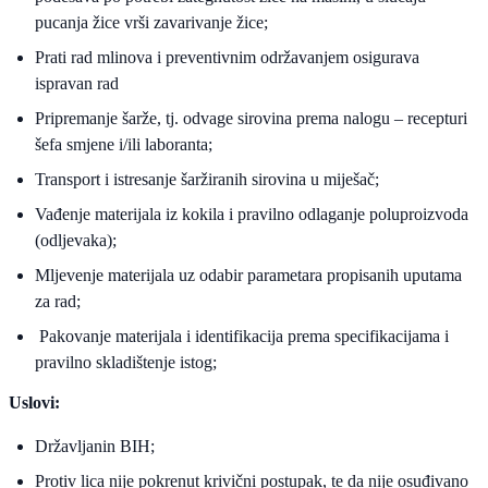
pucanja žice vrši zavarivanje žice;
Prati rad mlinova i preventivnim održavanjem osigurava
ispravan rad
Pripremanje šarže, tj. odvage sirovina prema nalogu – recepturi
šefa smjene i/ili laboranta;
Transport i istresanje šaržiranih sirovina u miješač;
Vađenje materijala iz kokila i pravilno odlaganje poluproizvoda
(odljevaka);
Mljevenje materijala uz odabir parametara propisanih uputama
za rad;
Pakovanje materijala i identifikacija prema specifikacijama i
pravilno skladištenje istog;
Uslovi:
Državljanin BIH;
Protiv lica nije pokrenut krivični postupak, te da nije osuđivano