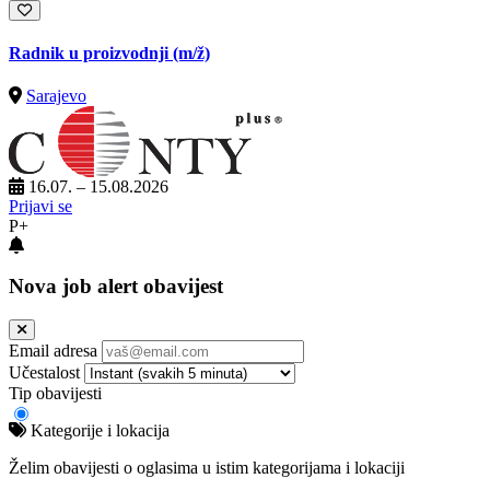
Radnik u proizvodnji
(m/ž)
Sarajevo
16.07. – 15.08.2026
Prijavi se
P+
Nova job alert obavijest
Email adresa
Učestalost
Tip obavijesti
Kategorije i lokacija
Želim obavijesti o oglasima u istim kategorijama i lokaciji