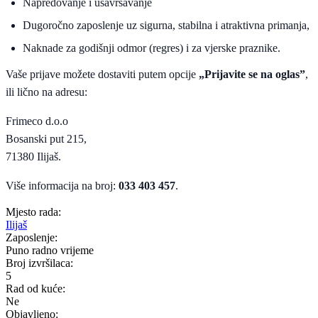
Napredovanje i usavršavanje
Dugoročno zaposlenje uz sigurna, stabilna i atraktivna primanja,
Naknade za godišnji odmor (regres) i za vjerske praznike.
Vaše prijave možete dostaviti putem opcije
„Prijavite se na oglas”
,
ili lično na adresu:
Frimeco d.o.o
Bosanski put 215,
71380 Ilijaš.
Više informacija na broj:
033 403 457
.
Mjesto rada:
Ilijaš
Zaposlenje:
Puno radno vrijeme
Broj izvršilaca:
5
Rad od kuće:
Ne
Objavljeno: