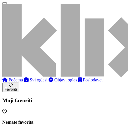
Početna
Svi oglasi
Objavi oglas
Poslodavci
Favoriti
Moji favoriti
Nemate favorita