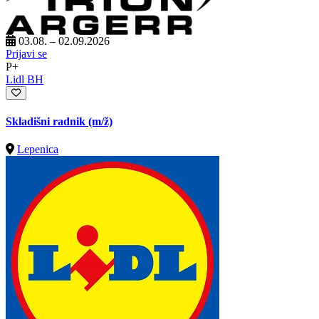
03.08. – 02.09.2026
Prijavi se
P+
Lidl BH
Skladišni radnik
(m/ž)
Lepenica