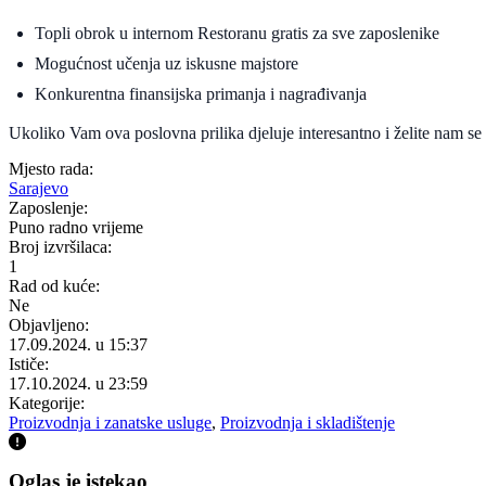
Topli obrok u internom Restoranu gratis za sve zaposlenike
Mogućnost učenja uz iskusne majstore
Konkurentna finansijska primanja i nagrađivanja
Ukoliko Vam ova poslovna prilika djeluje interesantno i želite nam se p
Mjesto rada:
Sarajevo
Zaposlenje:
Puno radno vrijeme
Broj izvršilaca:
1
Rad od kuće:
Ne
Objavljeno:
17.09.2024. u 15:37
Ističe:
17.10.2024. u 23:59
Kategorije:
Proizvodnja i zanatske usluge
,
Proizvodnja i skladištenje
Oglas je istekao