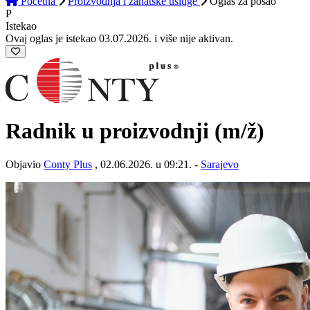
Početna
Proizvodnja i zanatske usluge
Oglas
za posao
P
Istekao
Ovaj oglas je istekao 03.07.2026. i više nije aktivan.
Radnik u proizvodnji
(m/ž)
Objavio
Conty Plus
, 02.06.2026. u 09:21. -
Sarajevo