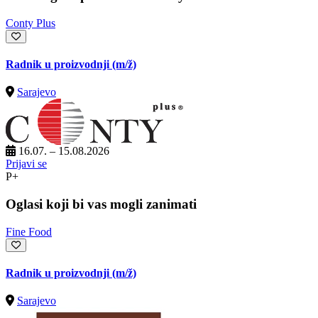
Conty Plus
Radnik u proizvodnji
(m/ž)
Sarajevo
16.07. – 15.08.2026
Prijavi se
P+
Oglasi koji bi vas mogli zanimati
Fine Food
Radnik u proizvodnji
(m/ž)
Sarajevo