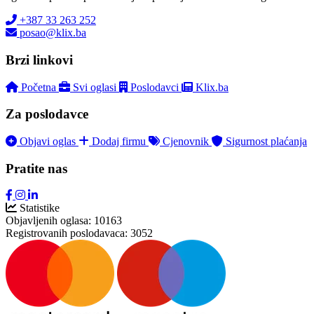
+387 33 263 252
posao@klix.ba
Brzi linkovi
Početna
Svi oglasi
Poslodavci
Klix.ba
Za poslodavce
Objavi oglas
Dodaj firmu
Cjenovnik
Sigurnost plaćanja
Pratite nas
Statistike
Objavljenih oglasa:
10163
Registrovanih poslodavaca:
3052