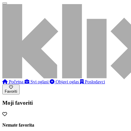
Početna
Svi oglasi
Objavi oglas
Poslodavci
Favoriti
Moji favoriti
Nemate favorita