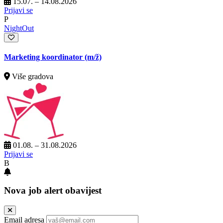
15.07. – 14.08.2026
Prijavi se
P
NightOut
Marketing koordinator
(m/ž)
Više gradova
01.08. – 31.08.2026
Prijavi se
B
Nova job alert obavijest
Email adresa