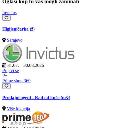
Oglasi koji bi vas mogli zanimati
Invictus
Higijeničarka (ž)
Sarajevo
31.07. – 30.08.2026
Prijavi se
P+
Prime shop 360
Prodajni agent - Rad od kuće
(m/ž)
Više lokacija