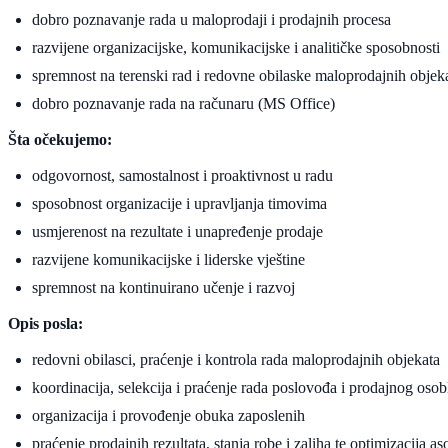
dobro poznavanje rada u maloprodaji i prodajnih procesa
razvijene organizacijske, komunikacijske i analitičke sposobnosti
spremnost na terenski rad i redovne obilaske maloprodajnih objek
dobro poznavanje rada na računaru (MS Office)
Šta očekujemo:
odgovornost, samostalnost i proaktivnost u radu
sposobnost organizacije i upravljanja timovima
usmjerenost na rezultate i unapređenje prodaje
razvijene komunikacijske i liderske vještine
spremnost na kontinuirano učenje i razvoj
Opis posla:
redovni obilasci, praćenje i kontrola rada maloprodajnih objekata
koordinacija, selekcija i praćenje rada poslovođa i prodajnog osob
organizacija i provođenje obuka zaposlenih
praćenje prodajnih rezultata, stanja robe i zaliha te optimizacija a