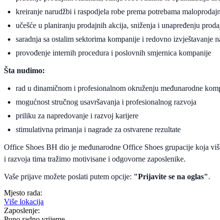
kreiranje narudžbi i raspodjela robe prema potrebama maloprodajn
učešće u planiranju prodajnih akcija, sniženja i unapređenju proda
saradnja sa ostalim sektorima kompanije i redovno izvještavanje 
provođenje internih procedura i poslovnih smjernica kompanije
Šta nudimo:
rad u dinamičnom i profesionalnom okruženju međunarodne kom
mogućnost stručnog usavršavanja i profesionalnog razvoja
priliku za napredovanje i razvoj karijere
stimulativna primanja i nagrade za ostvarene rezultate
Office Shoes BH dio je međunarodne Office Shoes grupacije koja više
i razvoja tima tražimo motivisane i odgovorne zaposlenike.
Vaše prijave možete poslati putem opcije:
"Prijavite se na oglas"
.
Mjesto rada:
Više lokacija
Zaposlenje:
Puno radno vrijeme