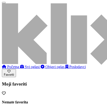
Početna
Svi oglasi
Objavi oglas
Poslodavci
Favoriti
Moji favoriti
Nemate favorita