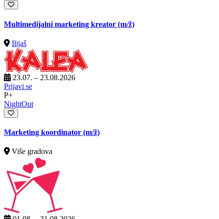
Multimedijalni marketing kreator
(m/ž)
Ilijaš
23.07. – 23.08.2026
Prijavi se
P+
NightOut
Marketing koordinator
(m/ž)
Više gradova
01.08. – 31.08.2026