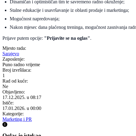
Dinamičan i optimističan tim te savremeno radno okruženje;
Stalne edukacije i usavršavanje iz oblasti prodaje i marketinga;
Mogućnost napredovanja;
Nakon mjesec dana plaćenog treninga, mogućnost zasnivanja rad
Prijave putem opcije:
"Prijavite se na oglas"
.
Mjesto rada:
Sarajevo
Zaposlenje:
Puno radno vrijeme
Broj izvršilaca:
1
Rad od kuće:
Ne
Objavljeno:
17.12.2025. u 08:17
Ističe:
17.01.2026. u 00:00
Kategorije:
Marketing i PR
Oglas je istekao