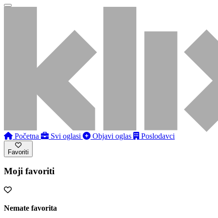
Početna
Svi oglasi
Objavi oglas
Poslodavci
Favoriti
Moji favoriti
Nemate favorita