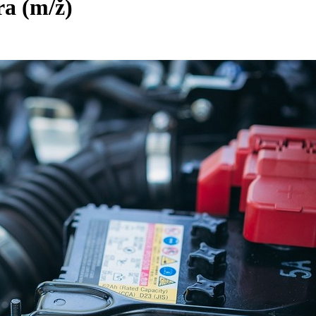
ora
(m/ž)