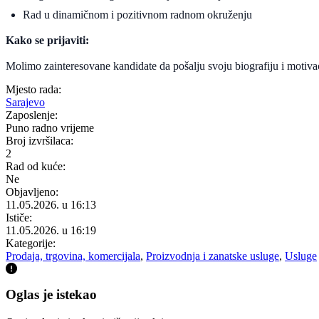
Rad u dinamičnom i pozitivnom radnom okruženju
Kako se prijaviti:
Molimo zainteresovane kandidate da pošalju svoju biografiju i motiv
Mjesto rada:
Sarajevo
Zaposlenje:
Puno radno vrijeme
Broj izvršilaca:
2
Rad od kuće:
Ne
Objavljeno:
11.05.2026. u 16:13
Ističe:
11.05.2026. u 16:19
Kategorije:
Prodaja, trgovina, komercijala
,
Proizvodnja i zanatske usluge
,
Usluge
Oglas je istekao