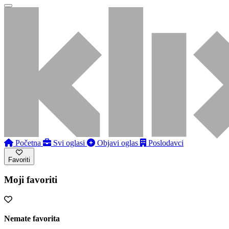
Početna
Svi oglasi
Objavi oglas
Poslodavci
Favoriti
Moji favoriti
Nemate favorita