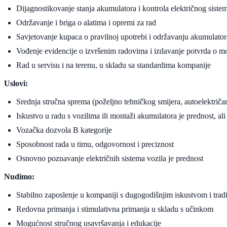
Dijagnostikovanje stanja akumulatora i kontrola električnog siste
Održavanje i briga o alatima i opremi za rad
Savjetovanje kupaca o pravilnoj upotrebi i održavanju akumulator
Vođenje evidencije o izvršenim radovima i izdavanje potvrda o m
Rad u servisu i na terenu, u skladu sa standardima kompanije
Uslovi:
Srednja stručna sprema (poželjno tehničkog smijera, autoelektričar i
Iskustvo u radu s vozilima ili montaži akumulatora je prednost, al
Vozačka dozvola B kategorije
Sposobnost rada u timu, odgovornost i preciznost
Osnovno poznavanje električnih sistema vozila je prednost
Nudimo:
Stabilno zaposlenje u kompaniji s dugogodišnjim iskustvom i trad
Redovna primanja i stimulativna primanja u skladu s učinkom
Mogućnost stručnog usavršavanja i edukacije