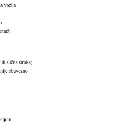
ma vozila
a
ontaži
li slična struka)
i nije obavezno
icijom