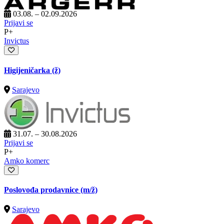
03.08. – 02.09.2026
Prijavi se
P+
Invictus
Higijeničarka (ž)
Sarajevo
31.07. – 30.08.2026
Prijavi se
P+
Amko komerc
Poslovođa prodavnice
(m/ž)
Sarajevo