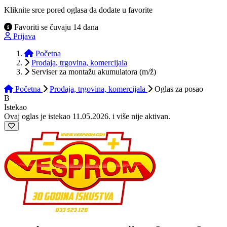
Kliknite srce pored oglasa da dodate u favorite
Favoriti se čuvaju 14 dana
Prijava
Početna
Prodaja, trgovina, komercijala
Serviser za montažu akumulatora (m/ž)
Početna
Prodaja, trgovina, komercijala
Oglas
za posao
B
Istekao
Ovaj oglas je istekao 11.05.2026. i više nije aktivan.