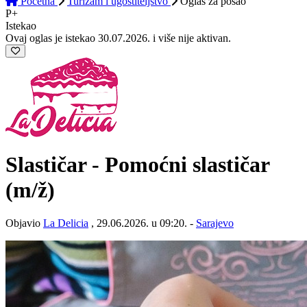
Početna
Turizam i ugostiteljstvo
Oglas
za posao
P+
Istekao
Ovaj oglas je istekao 30.07.2026. i više nije aktivan.
Slastičar - Pomoćni slastičar
(m/ž)
Objavio
La Delicia
, 29.06.2026. u 09:20. -
Sarajevo