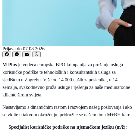
Prijava do 07.08.2026.
M Plus
je vodeća europska BPO kompanija za pružanje usluga
korisničke podrške te tehnoloških i konsultantskih usluga sa
sjedištem u Zagrebu. Više od 14.000 naših zaposlenika, u 14
zemalja, svakodnevno pruža usluge i rješenja za naše međunarodne
klijente širom svijeta.
Nastavljamo s dinamičnim rastom i razvojem našeg poslovanja i ako
se vidite u takvom okruženju, pridružite se našem timu M+BH kao:
Specijalist korisničke podrške na njemačkom jeziku (m/ž):