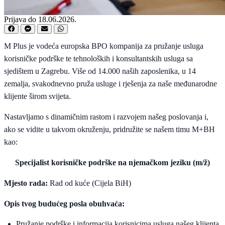
Prijava do 18.06.2026.
M Plus je vodeća europska BPO kompanija za pružanje usluga
korisničke podrške te tehnoloških i konsultantskih usluga sa
sjedištem u Zagrebu. Više od 14.000 naših zaposlenika, u 14
zemalja, svakodnevno pruža usluge i rješenja za naše međunarodne
klijente širom svijeta.
Nastavljamo s dinamičnim rastom i razvojem našeg poslovanja i,
ako se vidite u takvom okruženju, pridružite se našem timu M+BH
kao:
Specijalist korisničke podrške na njemačkom jeziku (m/ž)
Mjesto rada:
Rad od kuće (Cijela BiH)
Opis tvog budućeg posla obuhvaća:
Pružanje podrške i informacija korisnicima usluga našeg klijenta