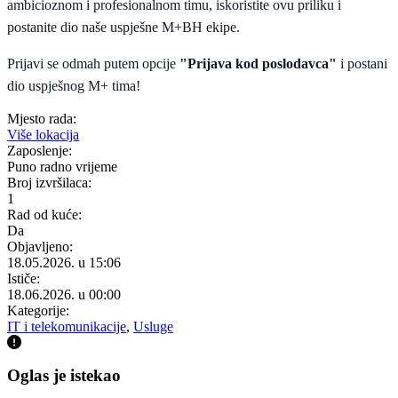
ambicioznom i profesionalnom timu, iskoristite ovu priliku i
postanite dio naše uspješne M+BH ekipe.
Prijavi se odmah putem opcije
"Prijava kod poslodavca"
i postani
dio uspješnog M+ tima!
Mjesto rada:
Više lokacija
Zaposlenje:
Puno radno vrijeme
Broj izvršilaca:
1
Rad od kuće:
Da
Objavljeno:
18.05.2026. u 15:06
Ističe:
18.06.2026. u 00:00
Kategorije:
IT i telekomunikacije
,
Usluge
Oglas je istekao