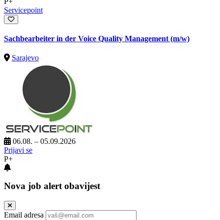
P+
Servicepoint
Sachbearbeiter in der Voice Quality Management (m/w)
Sarajevo
06.08. – 05.09.2026
Prijavi se
P+
Nova job alert obavijest
Email adresa