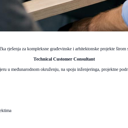
ička rješenja za kompleksne građevinske i arhitektonske projekte širom s
Technical Customer Consultant
ijeru u međunarodnom okruženju, na spoju inženjeringa, projektne podršk
jektima