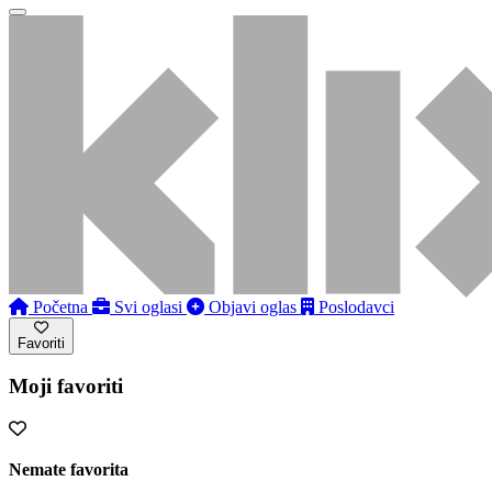
Početna
Svi oglasi
Objavi oglas
Poslodavci
Favoriti
Moji favoriti
Nemate favorita