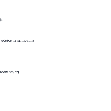
ja
e učešće na sajmovima
srodni smjer)