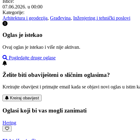
Ističe:
07.06.2026. u 00:00
Kategorije:
Arhitektura i geodezija
,
Građevina
,
Inženjering i tehnički poslovi
Oglas je istekao
Ovaj oglas je istekao i više nije aktivan.
Pogledajte druge oglase
Želite biti obaviješteni o sličnim oglasima?
Kreirajte obavijest i primajte email kada se objavi novi oglas u istim ka
Kreiraj obavijest
Oglasi koji bi vas mogli zanimati
Hering