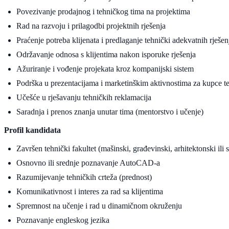
Povezivanje prodajnog i tehničkog tima na projektima
Rad na razvoju i prilagodbi projektnih rješenja
Praćenje potreba klijenata i predlaganje tehnički adekvatnih rješen
Održavanje odnosa s klijentima nakon isporuke rješenja
Ažuriranje i vođenje projekata kroz kompanijski sistem
Podrška u prezentacijama i marketinškim aktivnostima za kupce t
Učešće u rješavanju tehničkih reklamacija
Saradnja i prenos znanja unutar tima (mentorstvo i učenje)
Profil kandidata
Završen tehnički fakultet (mašinski, građevinski, arhitektonski ili 
Osnovno ili srednje poznavanje AutoCAD-a
Razumijevanje tehničkih crteža (prednost)
Komunikativnost i interes za rad sa klijentima
Spremnost na učenje i rad u dinamičnom okruženju
Poznavanje engleskog jezika