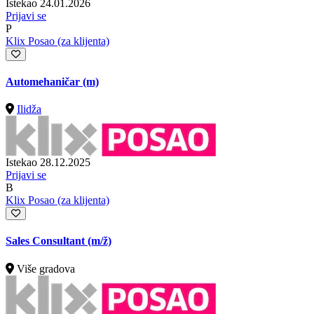
Istekao 24.01.2026
Prijavi se
P
Klix Posao (za klijenta)
Automehaničar (m)
Ilidža
Istekao 28.12.2025
Prijavi se
B
Klix Posao (za klijenta)
Sales Consultant
(m/ž)
Više gradova