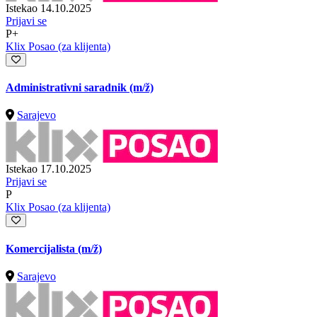
Istekao 14.10.2025
Prijavi se
P+
Klix Posao (za klijenta)
Administrativni saradnik
(m/ž)
Sarajevo
Istekao 17.10.2025
Prijavi se
P
Klix Posao (za klijenta)
Komercijalista
(m/ž)
Sarajevo