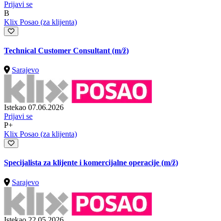
Prijavi se
B
Klix Posao (za klijenta)
Technical Customer Consultant
(m/ž)
Sarajevo
Istekao 07.06.2026
Prijavi se
P+
Klix Posao (za klijenta)
Specijalista za klijente i komercijalne operacije
(m/ž)
Sarajevo
Istekao 22.05.2026