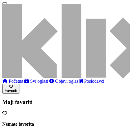
Početna
Svi oglasi
Objavi oglas
Poslodavci
Favoriti
Moji favoriti
Nemate favorita