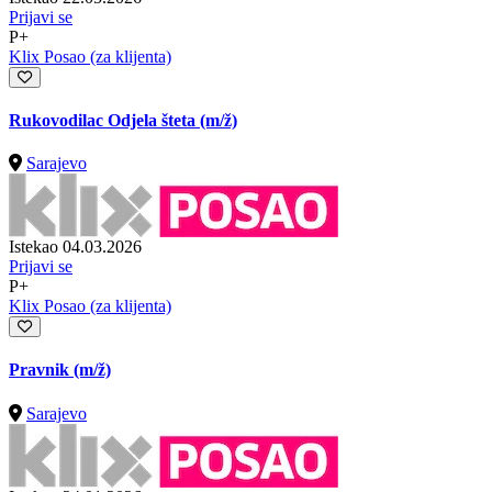
Prijavi se
P+
Klix Posao (za klijenta)
Rukovodilac Odjela šteta
(m/ž)
Sarajevo
Istekao 04.03.2026
Prijavi se
P+
Klix Posao (za klijenta)
Pravnik
(m/ž)
Sarajevo