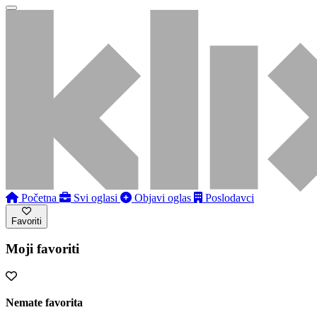
Početna
Svi oglasi
Objavi oglas
Poslodavci
Favoriti
Moji favoriti
Nemate favorita