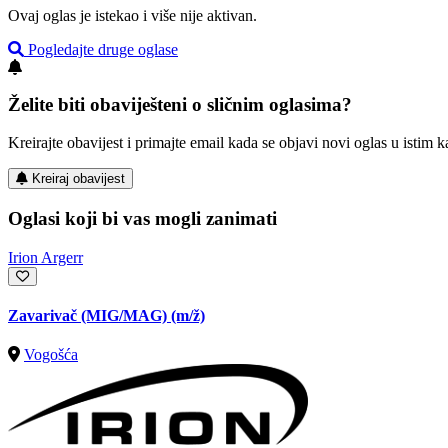
Ovaj oglas je istekao i više nije aktivan.
Pogledajte druge oglase
Želite biti obaviješteni o sličnim oglasima?
Kreirajte obavijest i primajte email kada se objavi novi oglas u istim ka
Kreiraj obavijest
Oglasi koji bi vas mogli zanimati
Irion Argerr
Zavarivač (MIG/MAG)
(m/ž)
Vogošća