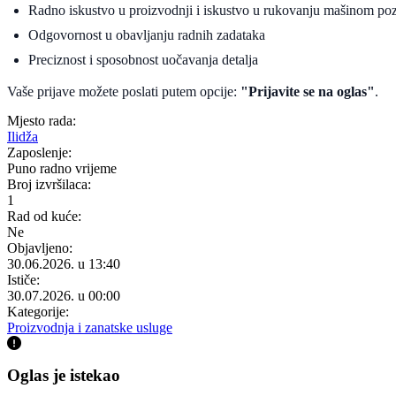
Radno iskustvo u proizvodnji i iskustvo u rukovanju mašinom poz
Odgovornost u obavljanju radnih zadataka
Preciznost i sposobnost uočavanja detalja
Vaše prijave možete poslati putem opcije:
"Prijavite se na oglas"
.
Mjesto rada:
Ilidža
Zaposlenje:
Puno radno vrijeme
Broj izvršilaca:
1
Rad od kuće:
Ne
Objavljeno:
30.06.2026. u 13:40
Ističe:
30.07.2026. u 00:00
Kategorije:
Proizvodnja i zanatske usluge
Oglas je istekao