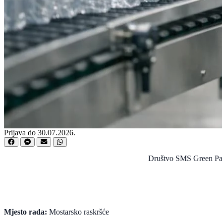
Prijava do 30.07.2026.
Društvo SMS Green Packa
Mjesto rada:
Mostarsko raskršće