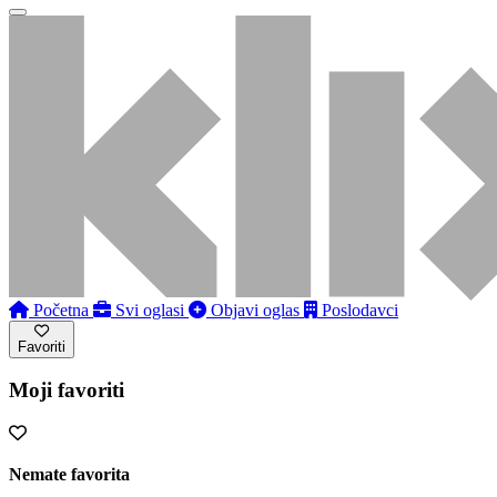
Početna
Svi oglasi
Objavi oglas
Poslodavci
Favoriti
Moji favoriti
Nemate favorita