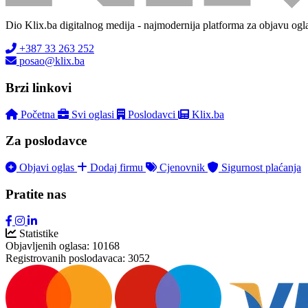
Dio Klix.ba digitalnog medija - najmodernija platforma za objavu ogl
+387 33 263 252
posao@klix.ba
Brzi linkovi
Početna
Svi oglasi
Poslodavci
Klix.ba
Za poslodavce
Objavi oglas
Dodaj firmu
Cjenovnik
Sigurnost plaćanja
Pratite nas
Statistike
Objavljenih oglasa:
10168
Registrovanih poslodavaca:
3052