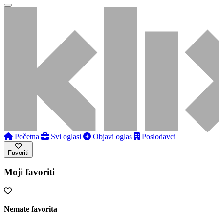
Početna
Svi oglasi
Objavi oglas
Poslodavci
Favoriti
Moji favoriti
Nemate favorita