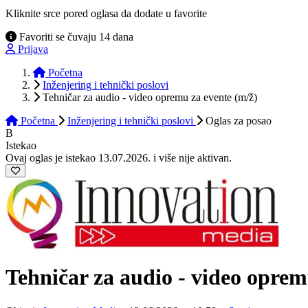
Kliknite srce pored oglasa da dodate u favorite
Favoriti se čuvaju 14 dana
Prijava
Početna
Inženjering i tehnički poslovi
Tehničar za audio - video opremu za evente (m/ž)
Početna
Inženjering i tehnički poslovi
Oglas
za posao
B
Istekao
Ovaj oglas je istekao 13.07.2026. i više nije aktivan.
Tehničar za audio - video opre