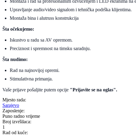
Montaža i rad sa profesionalnim ozvučenjem i LED ekranima na 
Upravljanje audio/video signalom i tehnička podrška klijentima.
Montaža bina i alutruss konstrukcija
Šta očekujemo:
Iskustvo u radu sa AV opremom.
Preciznost i spremnost na timsku saradnju.
Šta nudimo:
Rad na najnovijoj opremi.
Stimulativna primanja.
Vaše prijave pošaljite putem opcije
"Prijavite se na oglas".
Mjesto rada:
Sarajevo
Zaposlenje:
Puno radno vrijeme
Broj izvršilaca:
1
Rad od kuće: