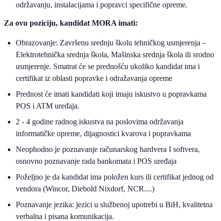
održavanju, instalacijama i popravci specifične opreme.
Za ovu poziciju, kandidat MORA imati:
Obrazovanje: Završenu srednju školu tehničkog usmjerenja –
Elektrotehnička srednja škola, Mašinska srednja škola ili srodno
usmjerenje. Smatrat će se prednošću ukoliko kandidat ima i
certifikat iz oblasti popravke i odražavanja opreme
Prednost će imati kandidati koji imaju iskustvo u popravkama
POS i ATM uređaja.
2 - 4 godine radnog iskustva na poslovima održavanja
informatičke opreme, dijagnostici kvarova i popravkama
Neophodno je poznavanje računarskog hardvera I softvera,
osnovno poznavanje rada bankomata i POS uređaja
Poželjno je da kandidat ima položen kurs ili certifikat jednog od
vendora (Wincor, Diebold Nixdorf, NCR....)
Poznavanje jezika: jezici u službenoj upotrebi u BiH, kvalitetna
verbalna i pisana komunikacija.