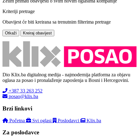
Želim primati obavijesti o svim novim oglasima kompanije
Kriteriji pretrage
Obavijest će biti kreirana sa trenutnim filterima pretrage
Otkaži
Kreiraj obavijest
Dio Klix.ba digitalnog medija - najmodernija platforma za objavu
oglasa za posao i pronalaženje zaposlenja u Bosni i Hercegovini.
+387 33 263 252
posao@klix.ba
Brzi linkovi
Početna
Svi oglasi
Poslodavci
Klix.ba
Za poslodavce