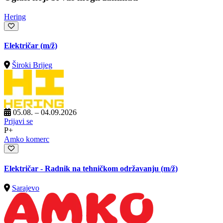
Hering
Električar
(m/ž)
Široki Brijeg
05.08. – 04.09.2026
Prijavi se
P+
Amko komerc
Električar - Radnik na tehničkom održavanju
(m/ž)
Sarajevo