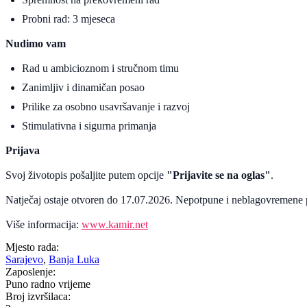
Probni rad: 3 mjeseca
Nudimo vam
Rad u ambicioznom i stručnom timu
Zanimljiv i dinamičan posao
Prilike za osobno usavršavanje i razvoj
Stimulativna i sigurna primanja
Prijava
Svoj životopis pošaljite putem opcije
"Prijavite se na oglas"
.
Natječaj ostaje otvoren do 17.07.2026. Nepotpune i neblagovremene p
Više informacija:
www.kamir.net
Mjesto rada:
Sarajevo
,
Banja Luka
Zaposlenje:
Puno radno vrijeme
Broj izvršilaca: