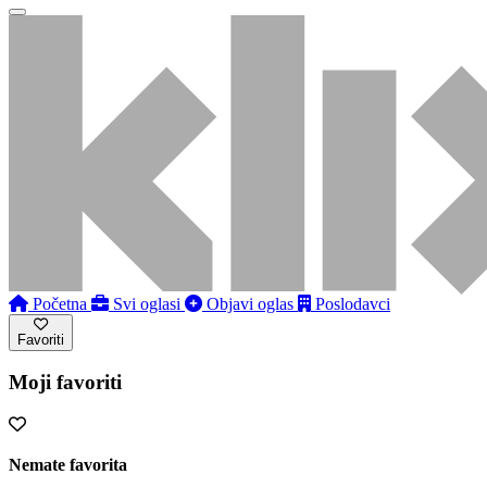
Početna
Svi oglasi
Objavi oglas
Poslodavci
Favoriti
Moji favoriti
Nemate favorita