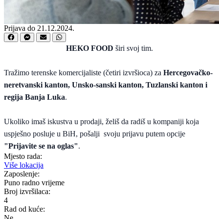
Prijava do 21.12.2024.
HEKO FOOD
širi svoj tim.
Tražimo terenske komercijaliste (četiri izvršioca) za
Hercegovačko-
neretvanski kanton, Unsko-sanski kanton, Tuzlanski kanton i
regija Banja Luka
.
Ukoliko imaš iskustva u prodaji, želiš da radiš u kompaniji koja
uspješno posluje u BiH, pošalji svoju prijavu putem opcije
"Prijavite se na oglas"
.
Mjesto rada:
Više lokacija
Zaposlenje:
Puno radno vrijeme
Broj izvršilaca:
4
Rad od kuće:
Ne