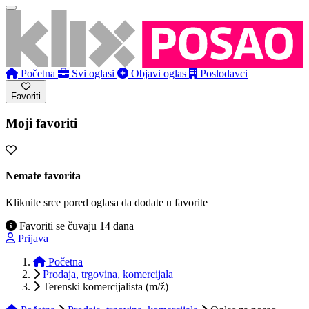
Početna
Svi oglasi
Objavi oglas
Poslodavci
Favoriti
Moji favoriti
Nemate favorita
Kliknite srce pored oglasa da dodate u favorite
Favoriti se čuvaju 14 dana
Prijava
Početna
Prodaja, trgovina, komercijala
Terenski komercijalista (m/ž)