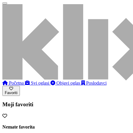
Početna
Svi oglasi
Objavi oglas
Poslodavci
Favoriti
Moji favoriti
Nemate favorita