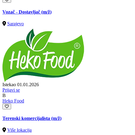
Vozač - Dostavljač
(m/ž)
Sarajevo
Istekao 01.01.2026
Prijavi se
B
Heko Food
Terenski komercijalista
(m/ž)
Više lokacija