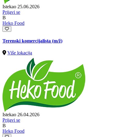
Istekao 25.06.2026
Prijavi se
B
Heko Food
Terenski komercijalista
(m/ž)
Više lokacija
Istekao 26.04.2026
Prijavi se
B
Heko Food