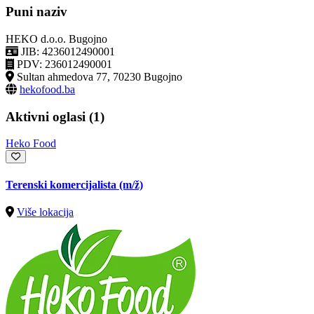
Puni naziv
HEKO d.o.o. Bugojno
JIB: 4236012490001
PDV: 236012490001
Sultan ahmedova 77, 70230 Bugojno
hekofood.ba
Aktivni oglasi (1)
Heko Food
Terenski komercijalista
(m/ž)
Više lokacija