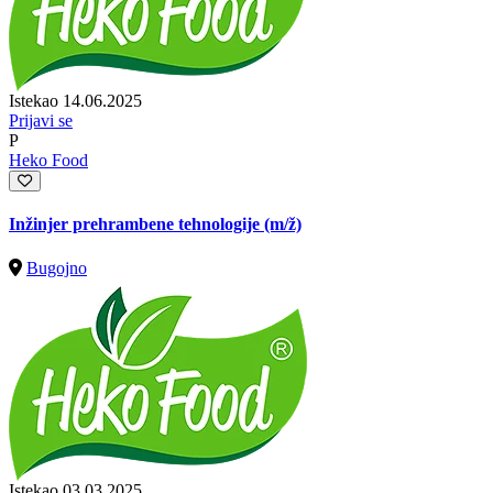
Istekao 14.06.2025
Prijavi se
P
Heko Food
Inžinjer prehrambene tehnologije
(m/ž)
Bugojno
Istekao 03.03.2025