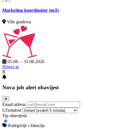
Marketing koordinator
(m/ž)
Više gradova
01.08. – 31.08.2026
Prijavi se
B
Nova job alert obavijest
Email adresa
Učestalost
Tip obavijesti
Kategorije i lokacija