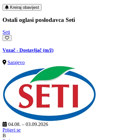
Kreiraj obavijest
Ostali oglasi poslodavca Seti
Seti
Vozač - Dostavljač
(m/ž)
Sarajevo
04.08. – 03.09.2026
Prijavi se
B