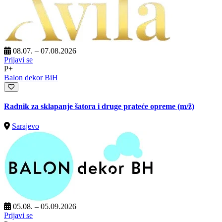
08.07. – 07.08.2026
Prijavi se
P+
Balon dekor BiH
Radnik za sklapanje šatora i druge prateće opreme
(m/ž)
Sarajevo
05.08. – 05.09.2026
Prijavi se