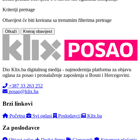
Kriteriji pretrage
Obavijest će biti kreirana sa trenutnim filterima pretrage
Otkaži
Kreiraj obavijest
Dio Klix.ba digitalnog medija - najmodernija platforma za objavu
oglasa za posao i pronalaženje zaposlenja u Bosni i Hercegovini.
+387 33 263 252
posao@klix.ba
Brzi linkovi
Početna
Svi oglasi
Poslodavci
Klix.ba
Za poslodavce
Objavi oglas
Dodaj firmu
Cjenovnik
Sigurnost plaćanja