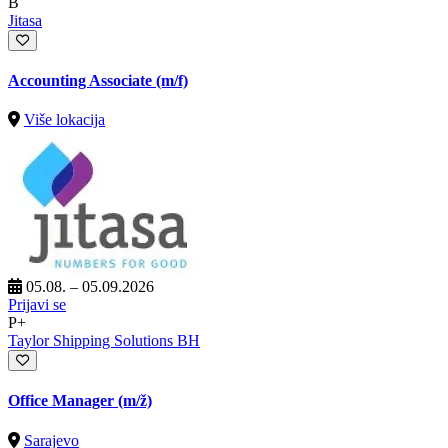
B
Jitasa
Accounting Associate (m/f)
Više lokacija
05.08. – 05.09.2026
Prijavi se
P+
Taylor Shipping Solutions BH
Office Manager
(m/ž)
Sarajevo