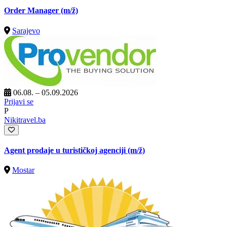
Order Manager
(m/ž)
Sarajevo
06.08. – 05.09.2026
Prijavi se
P
Nikitravel.ba
Agent prodaje u turističkoj agenciji
(m/ž)
Mostar