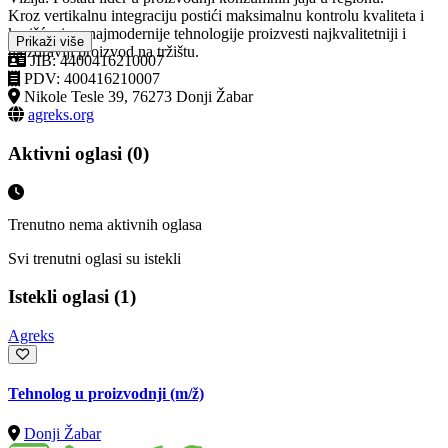
Kroz vertikalnu integraciju postići maksimalnu kontrolu kvaliteta i
korišćenjem najmodernije tehnologije proizvesti najkvalitetniji i
Prikaži više
najzdraviji proizvod na tržištu.
JIB: 4400416210007
PDV: 400416210007
Nikole Tesle 39, 76273 Donji Žabar
agreks.org
Aktivni oglasi (0)
Trenutno nema aktivnih oglasa
Svi trenutni oglasi su istekli
Istekli oglasi (1)
Agreks
Tehnolog u proizvodnji
(m/ž)
Donji Žabar