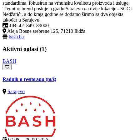
standardima, fokusiran na vrhunsku kvalitetu proizvoda i usluge.
Trenutno brend posluje u gradu Sarajevu na dvije lokacije - SCC i
Nedžarići, a do kraja godine se dodatno širimo sa dva objekta
također u Sarajevu.
JIB: 421849189000
Aleja Bosne srebrene 125, 71210 Ilidža
bash.ba
Aktivni oglasi (1)
BASH
Radnik u restoranu
(m/ž)
Sarajevo
07.08. – 06.09.2026