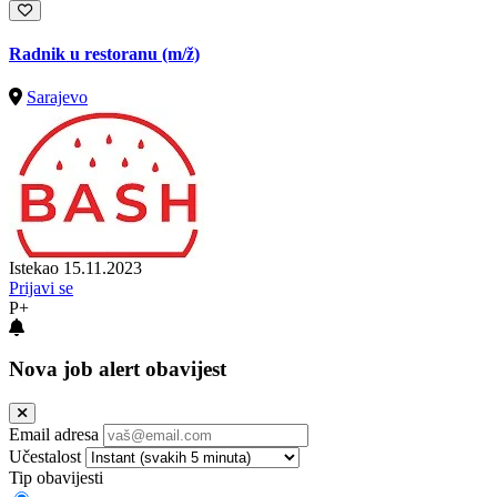
Radnik u restoranu
(m/ž)
Sarajevo
Istekao 15.11.2023
Prijavi se
P+
Nova job alert obavijest
Email adresa
Učestalost
Tip obavijesti