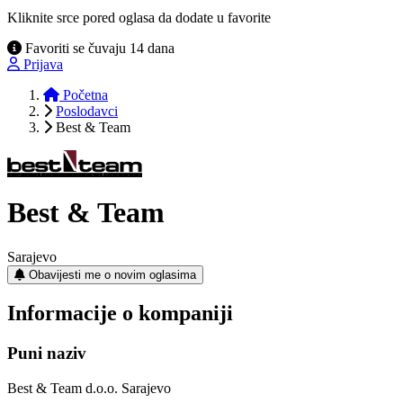
Kliknite srce pored oglasa da dodate u favorite
Favoriti se čuvaju 14 dana
Prijava
Početna
Poslodavci
Best & Team
Best & Team
Sarajevo
Obavijesti me o novim oglasima
Informacije o kompaniji
Puni naziv
Best & Team d.o.o. Sarajevo