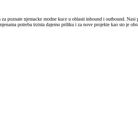
 za poznate njemacke modne kuce u oblasti inbound i outbound. Nasi p
enama potreba trzista dajemo priliku i za nove projekte kao sto je obra