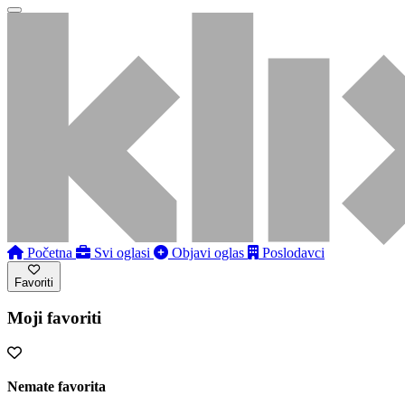
Početna
Svi oglasi
Objavi oglas
Poslodavci
Favoriti
Moji favoriti
Nemate favorita