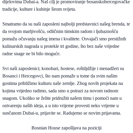
dijelovima Dubai-a. Naš cilj je promoviranje bosanskohercegovačke
tradicije, kulture i kuhinje širom svijeta.
Smatramo da su naši zaposleni najbolji predstavnici našeg brenda, te
da svojom marljivošću, odličnim timskim radom i ljubaznošću
pomažu očuvanju našeg imena i kvalitete. Osvajači smo prestižnih
kulinarskih nagrada u protekle tri godine, što bez naše vrijedne
radne snage ne bi bilo moguće.
Svi naši zaposlenici; konobari, hostese, roštiljdžije i menadžeri su
Bosanci i Hercegovci, što nam pomaže u tome da svim našim
gostima približimo kulturu naše zemlje. Zbog novih projekata na
kojima vrijedno radimo, sada smo u potrazi za novom radnom
snagom. Ukoliko se želite pridružiti našem timu i pomoći nam u
ostvarenju naših ideja, a u isto vrijeme provesti neko vrijeme u
sunčanom Dubai-u, prijavite se. Radujemo se novim prijavama.
Bosnian House zapošljava na poziciji