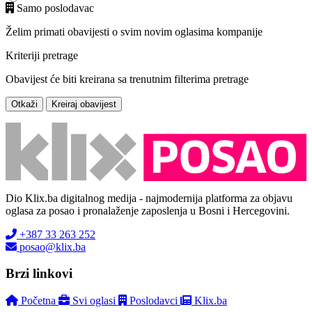
Samo poslodavac
Želim primati obavijesti o svim novim oglasima kompanije
Kriteriji pretrage
Obavijest će biti kreirana sa trenutnim filterima pretrage
Otkaži
Kreiraj obavijest
Dio Klix.ba digitalnog medija - najmodernija platforma za objavu
oglasa za posao i pronalaženje zaposlenja u Bosni i Hercegovini.
+387 33 263 252
posao@klix.ba
Brzi linkovi
Početna
Svi oglasi
Poslodavci
Klix.ba