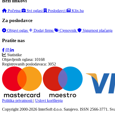
Brzi linkovi
Početna
Svi oglasi
Poslodavci
Klix.ba
Za poslodavce
Objavi oglas
Dodaj firmu
Cjenovnik
Sigurnost plaćanja
Pratite nas
Statistike
Objavljenih oglasa:
10168
Registrovanih poslodavaca:
3052
Politika privatnosti
|
Uslovi korištenja
Copyright 2000-2026 InterSoft d.o.o. Sarajevo. ISSN 2566-3771. Sva