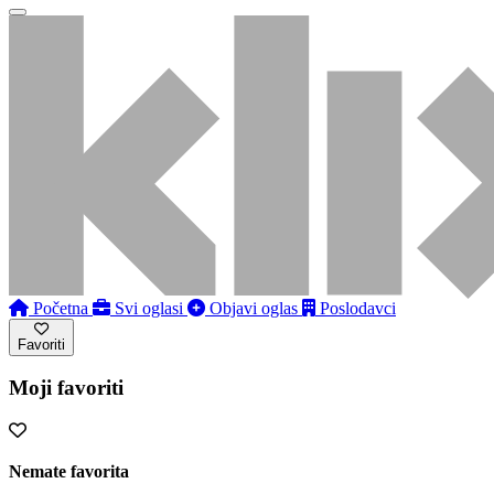
Početna
Svi oglasi
Objavi oglas
Poslodavci
Favoriti
Moji favoriti
Nemate favorita