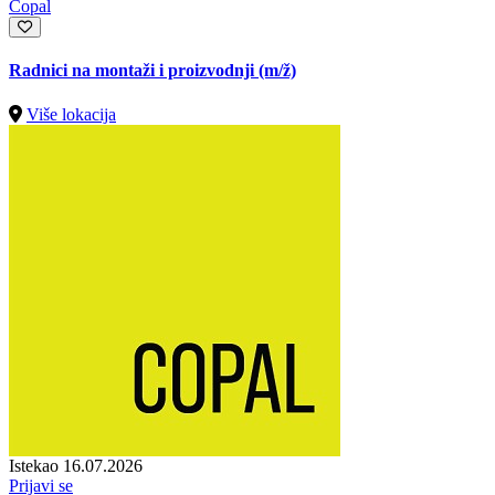
Copal
Radnici na montaži i proizvodnji
(m/ž)
Više lokacija
Istekao 16.07.2026
Prijavi se