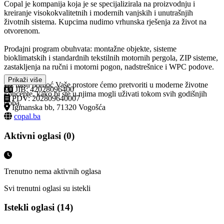
Copal je kompanija koja je se specijalizirala na proizvodnju i
kreiranje visokokvalitetnih i modernih vanjskih i unutrašnjih
životnih sistema. Kupcima nudimo vrhunska rješenja za život na
otvorenom.
Prodajni program obuhvata: montažne objekte, sisteme
bioklimatskih i standardnih tekstilnih motornih pergola, ZIP sisteme,
zastakljenja na ručni i motorni pogon, nadstrešnice i WPC podove.
Prikaži više
Uz našu pomoć Vaše prostore ćemo pretvoriti u moderne životne
JIB: 42028096400
koncepte, kako bi ste u njima mogli uživati tokom svih godišnjih
PDV: 202809640007
doba.
Igmanska bb, 71320 Vogošća
copal.ba
Aktivni oglasi (0)
Trenutno nema aktivnih oglasa
Svi trenutni oglasi su istekli
Istekli oglasi (14)