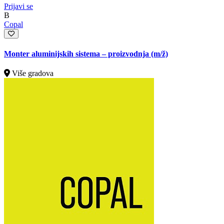
Prijavi se
B
Copal
Monter aluminijskih sistema – proizvodnja
(m/ž)
Više gradova