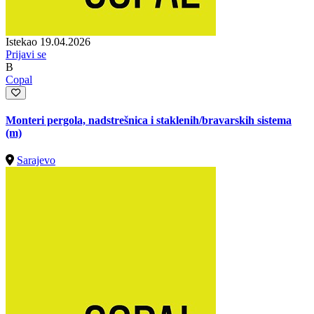
Istekao 19.04.2026
Prijavi se
B
Copal
Monteri pergola, nadstrešnica i staklenih/bravarskih sistema
(m)
Sarajevo