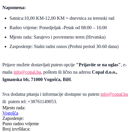
Napomena:
Satnica:10,00 KM-12,00 KM + dnevnica za terenski rad
Radno vrijeme: Ponedjeljak -Petak od 08:00 – 16:00
Mjesto rada: Sarajevo i povremeno teren (Hrvatska)
Zasposlenje: Stalni radni osnos (Probni period 30-60 dana)
Prijave možete dostavljati putem opcije
"Prijavite se na oglas"
, e-
maila
info@copal.ba
, poštom ili lično na adresu
Copal d.o.o.,
Igmanska bb, 71000 Vogošća, BiH
.
Sva dodatna pitanja i informacije dostupne su putem
info@copal.ba
ili putem tel: +38761149053.
Mjesto rada:
Vogošća
Zaposlenje:
Puno radno vrijeme
Broj izvršilaca: