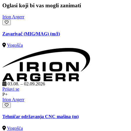
Oglasi koji bi vas mogli zanimati
Irion Argerr
Zavarivač (MIG/MAG)
(m/ž)
Vogošća
03.08. – 02.09.2026
Prijavi se
P+
Irion Argerr
Tehničar održavanja CNC mašina (m)
Vogošća