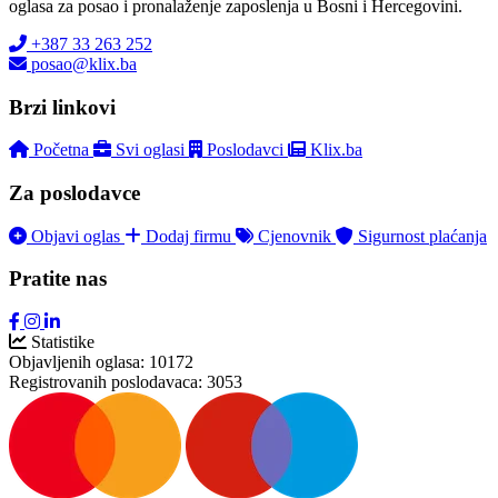
oglasa za posao i pronalaženje zaposlenja u Bosni i Hercegovini.
+387 33 263 252
posao@klix.ba
Brzi linkovi
Početna
Svi oglasi
Poslodavci
Klix.ba
Za poslodavce
Objavi oglas
Dodaj firmu
Cjenovnik
Sigurnost plaćanja
Pratite nas
Statistike
Objavljenih oglasa:
10172
Registrovanih poslodavaca:
3053