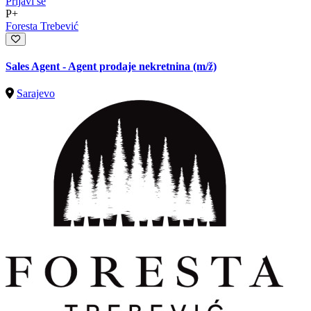
Prijavi se
P+
Foresta Trebević
Sales Agent - Agent prodaje nekretnina
(m/ž)
Sarajevo