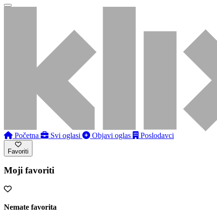
Početna
Svi oglasi
Objavi oglas
Poslodavci
Favoriti
Moji favoriti
Nemate favorita