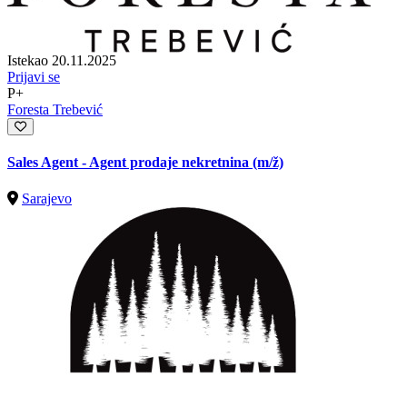
Istekao 20.11.2025
Prijavi se
P+
Foresta Trebević
Sales Agent - Agent prodaje nekretnina
(m/ž)
Sarajevo