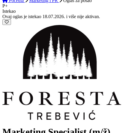
Početna
Marketing i PR
Oglas
za posao
P+
Istekao
Ovaj oglas je istekao 18.07.2026. i više nije aktivan.
Marketing Specialist
(m/ž)