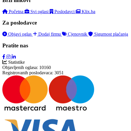
Brzi linkovi
Početna
Svi oglasi
Poslodavci
Klix.ba
Za poslodavce
Objavi oglas
Dodaj firmu
Cjenovnik
Sigurnost plaćanja
Pratite nas
Statistike
Objavljenih oglasa:
10160
Registrovanih poslodavaca:
3051