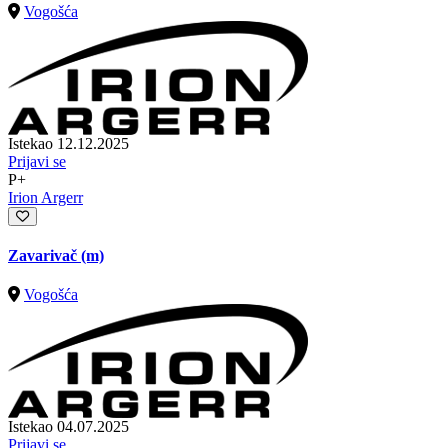
Vogošća
Istekao 12.12.2025
Prijavi se
P+
Irion Argerr
Zavarivač (m)
Vogošća
Istekao 04.07.2025
Prijavi se