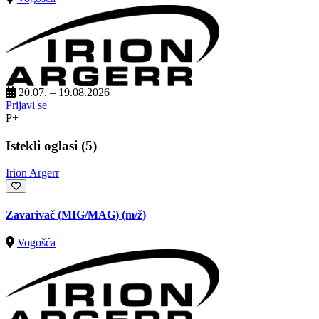
20.07. – 19.08.2026
Prijavi se
P+
Istekli oglasi (5)
Irion Argerr
Zavarivač (MIG/MAG)
(m/ž)
Vogošća