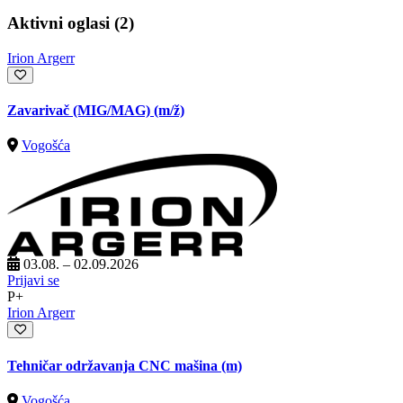
Aktivni oglasi (2)
Irion Argerr
Zavarivač (MIG/MAG)
(m/ž)
Vogošća
03.08. – 02.09.2026
Prijavi se
P+
Irion Argerr
Tehničar održavanja CNC mašina (m)
Vogošća