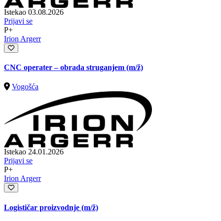
Istekao 03.08.2026
Prijavi se
P+
Irion Argerr
CNC operater – obrada struganjem
(m/ž)
Vogošća
Istekao 24.01.2026
Prijavi se
P+
Irion Argerr
Logističar proizvodnje
(m/ž)