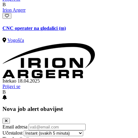
B
Irion Argerr
CNC operater na glodalici (m)
Vogošća
Istekao 18.04.2025
Prijavi se
B
Nova job alert obavijest
Email adresa
Učestalost