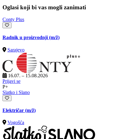
Oglasi koji bi vas mogli zanimati
Conty Plus
Radnik u proizvodnji
(m/ž)
Sarajevo
16.07. – 15.08.2026
Prijavi se
P+
Slatko i Slano
Električar
(m/ž)
Vogošća