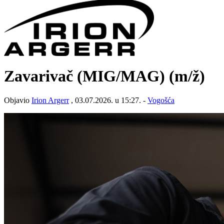
Zavarivač (MIG/MAG)
(m/ž)
Objavio
Irion Argerr
, 03.07.2026. u 15:27. -
Vogošća