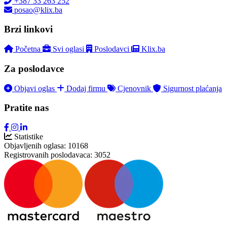
+387 33 263 252
posao@klix.ba
Brzi linkovi
Početna
Svi oglasi
Poslodavci
Klix.ba
Za poslodavce
Objavi oglas
Dodaj firmu
Cjenovnik
Sigurnost plaćanja
Pratite nas
Statistike
Objavljenih oglasa:
10168
Registrovanih poslodavaca:
3052