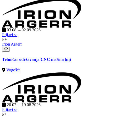
03.08. – 02.09.2026
Prijavi se
P+
Irion Argerr
Tehničar održavanja CNC mašina (m)
Vogošća
20.07. – 19.08.2026
Prijavi se
P+