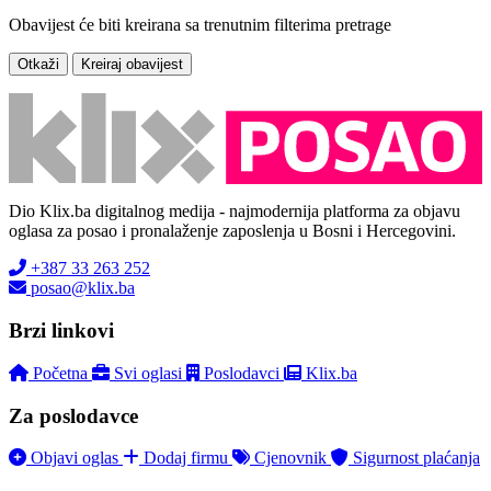
Obavijest će biti kreirana sa trenutnim filterima pretrage
Otkaži
Kreiraj obavijest
Dio Klix.ba digitalnog medija - najmodernija platforma za objavu
oglasa za posao i pronalaženje zaposlenja u Bosni i Hercegovini.
+387 33 263 252
posao@klix.ba
Brzi linkovi
Početna
Svi oglasi
Poslodavci
Klix.ba
Za poslodavce
Objavi oglas
Dodaj firmu
Cjenovnik
Sigurnost plaćanja