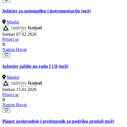
Inžinjer za automatiku i instrumentaciju
(m/ž)
Maglaj
Istekao 07.02.2026
Prijavi se
B
Natron Hayat
Inženjer zaštite na radu I i II
(m/ž)
Maglaj
Istekao 15.01.2026
Prijavi se
B
Natron Hayat
Planer proizvodnje i predstavnik za podršku prodaji
(m/ž)