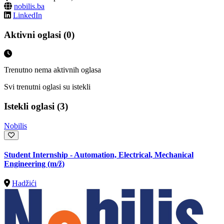
nobilis.ba
LinkedIn
Aktivni oglasi (0)
Trenutno nema aktivnih oglasa
Svi trenutni oglasi su istekli
Istekli oglasi (3)
Nobilis
Student Internship - Automation, Electrical, Mechanical
Engineering
(m/ž)
Hadžići