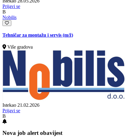
Istekao 28.05.2026
Prijavi se
B
Nobilis
Tehničar za montažu i servis
(m/ž)
Više gradova
Istekao 21.02.2026
Prijavi se
B
Nova job alert obavijest