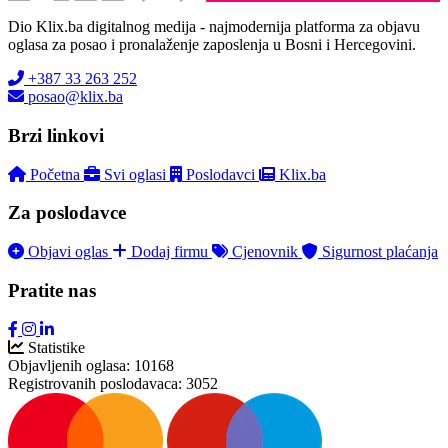
Dio Klix.ba digitalnog medija - najmodernija platforma za objavu
oglasa za posao i pronalaženje zaposlenja u Bosni i Hercegovini.
+387 33 263 252
posao@klix.ba
Brzi linkovi
Početna
Svi oglasi
Poslodavci
Klix.ba
Za poslodavce
Objavi oglas
Dodaj firmu
Cjenovnik
Sigurnost plaćanja
Pratite nas
Statistike
Objavljenih oglasa:
10168
Registrovanih poslodavaca:
3052