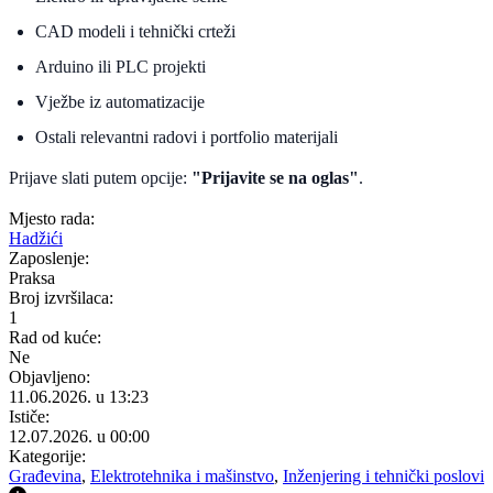
CAD modeli i tehnički crteži
Arduino ili PLC projekti
Vježbe iz automatizacije
Ostali relevantni radovi i portfolio materijali
Prijave slati putem opcije:
"Prijavite se na oglas"
.
Mjesto rada:
Hadžići
Zaposlenje:
Praksa
Broj izvršilaca:
1
Rad od kuće:
Ne
Objavljeno:
11.06.2026. u 13:23
Ističe:
12.07.2026. u 00:00
Kategorije:
Građevina
,
Elektrotehnika i mašinstvo
,
Inženjering i tehnički poslovi