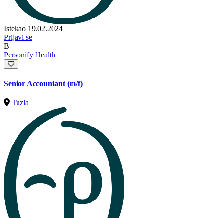
Istekao 19.02.2024
Prijavi se
B
Personify Health
Senior Accountant (m/f)
Tuzla