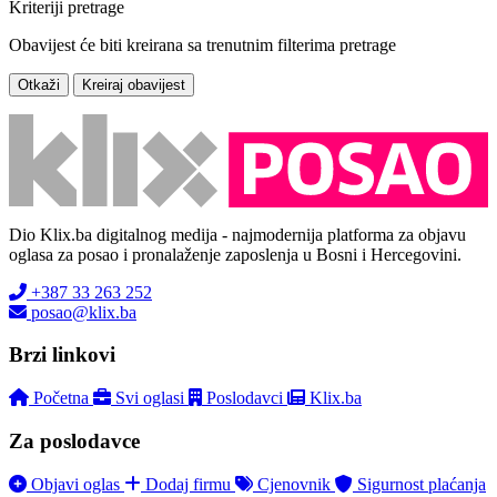
Kriteriji pretrage
Obavijest će biti kreirana sa trenutnim filterima pretrage
Otkaži
Kreiraj obavijest
Dio Klix.ba digitalnog medija - najmodernija platforma za objavu
oglasa za posao i pronalaženje zaposlenja u Bosni i Hercegovini.
+387 33 263 252
posao@klix.ba
Brzi linkovi
Početna
Svi oglasi
Poslodavci
Klix.ba
Za poslodavce
Objavi oglas
Dodaj firmu
Cjenovnik
Sigurnost plaćanja