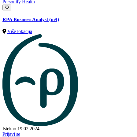
Personify Health
RPA Business Analyst (m/f)
Više lokacija
Istekao 19.02.2024
Prijavi se