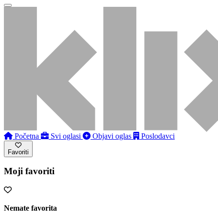
Početna
Svi oglasi
Objavi oglas
Poslodavci
Favoriti
Moji favoriti
Nemate favorita