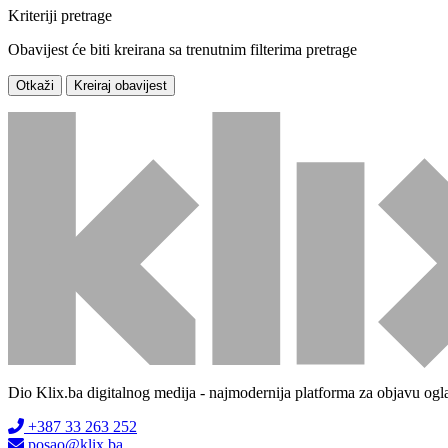
Kriteriji pretrage
Obavijest će biti kreirana sa trenutnim filterima pretrage
Otkaži
Kreiraj obavijest
Dio Klix.ba digitalnog medija - najmodernija platforma za objavu ogl
+387 33 263 252
posao@klix.ba