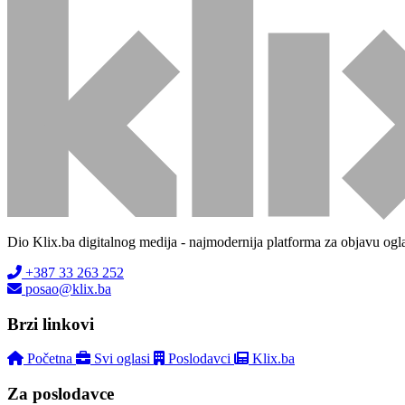
Dio Klix.ba digitalnog medija - najmodernija platforma za objavu ogl
+387 33 263 252
posao@klix.ba
Brzi linkovi
Početna
Svi oglasi
Poslodavci
Klix.ba
Za poslodavce