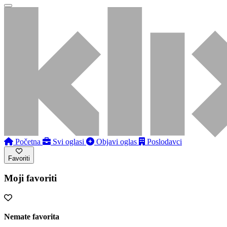
Početna
Svi oglasi
Objavi oglas
Poslodavci
Favoriti
Moji favoriti
Nemate favorita