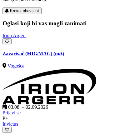
Kreiraj obavijest
Oglasi koji bi vas mogli zanimati
Irion Argerr
Zavarivač (MIG/MAG)
(m/ž)
Vogošća
03.08. – 02.09.2026
Prijavi se
P+
Invictus