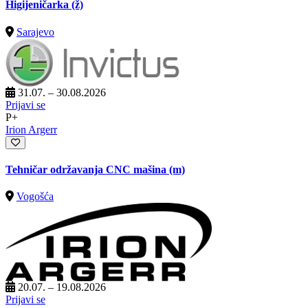
Higijeničarka (ž)
Sarajevo
31.07. – 30.08.2026
Prijavi se
P+
Irion Argerr
Tehničar održavanja CNC mašina (m)
Vogošća
20.07. – 19.08.2026
Prijavi se