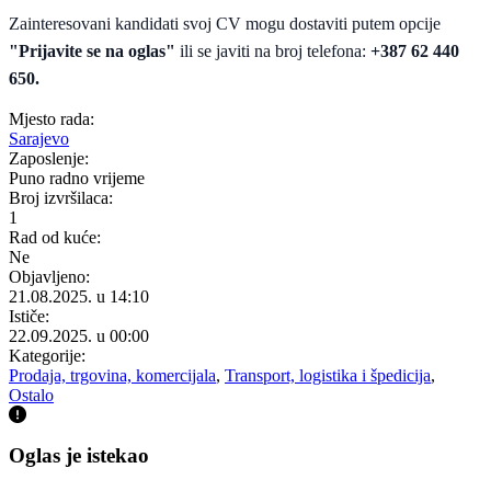
Zainteresovani kandidati svoj CV mogu dostaviti putem opcije
"Prijavite se na oglas"
ili se javiti na broj telefona:
+387 62 440
650.
Mjesto rada:
Sarajevo
Zaposlenje:
Puno radno vrijeme
Broj izvršilaca:
1
Rad od kuće:
Ne
Objavljeno:
21.08.2025. u 14:10
Ističe:
22.09.2025. u 00:00
Kategorije:
Prodaja, trgovina, komercijala
,
Transport, logistika i špedicija
,
Ostalo
Oglas je istekao