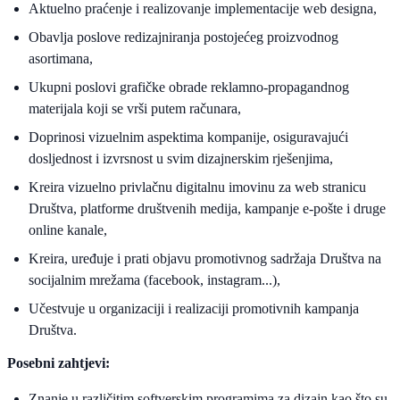
Aktuelno praćenje i realizovanje implementacije web designa,
Obavlja poslove redizajniranja postojećeg proizvodnog
asortimana,
Ukupni poslovi grafičke obrade reklamno-propagandnog
materijala koji se vrši putem računara,
Doprinosi vizuelnim aspektima kompanije, osiguravajući
dosljednost i izvrsnost u svim dizajnerskim rješenjima,
Kreira vizuelno privlačnu digitalnu imovinu za web stranicu
Društva, platforme društvenih medija, kampanje e-pošte i druge
online kanale,
Kreira, uređuje i prati objavu promotivnog sadržaja Društva na
socijalnim mrežama (facebook, instagram...),
Učestvuje u organizaciji i realizaciji promotivnih kampanja
Društva.
Posebni zahtjevi:
Znanje u različitim softverskim programima za dizajn kao što su