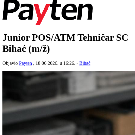
Junior POS/ATM Tehničar SC
Bihać
(m/ž)
Objavio
Payten
, 18.06.2026. u 16:26. -
Bihać