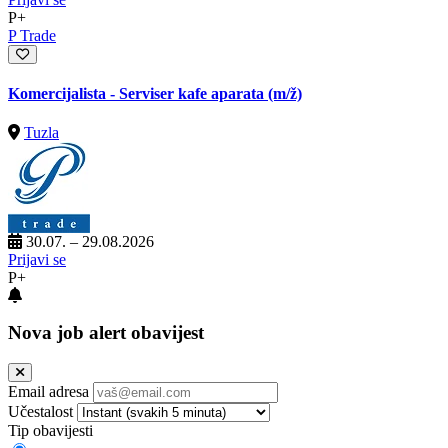
P+
P Trade
Komercijalista - Serviser kafe aparata
(m/ž)
Tuzla
30.07. – 29.08.2026
Prijavi se
P+
Nova job alert obavijest
Email adresa
Učestalost
Tip obavijesti