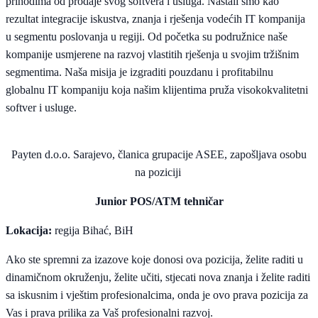
prihodima od prodaje svog softvera i usluga. Nastali smo kao
rezultat integracije iskustva, znanja i rješenja vodećih IT kompanija
u segmentu poslovanja u regiji. Od početka su podružnice naše
kompanije usmjerene na razvoj vlastitih rješenja u svojim tržišnim
segmentima. Naša misija je izgraditi pouzdanu i profitabilnu
globalnu IT kompaniju koja našim klijentima pruža visokokvalitetni
softver i usluge.
Payten d.o.o. Sarajevo, članica grupacije ASEE, zapošljava osobu
na poziciji
Junior POS/ATM tehničar
Lokacija:
regija Bihać, BiH
Ako ste spremni za izazove koje donosi ova pozicija, želite raditi u
dinamičnom okruženju, želite učiti, stjecati nova znanja i želite raditi
sa iskusnim i vještim profesionalcima, onda je ovo prava pozicija za
Vas i prava prilika za Vaš profesionalni razvoj.