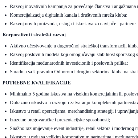
Razvoj inovativnih kampanja za povećanje članstva i angažmana 
Komercijalizacija digitalnih kanala i društvenih mreža kluba;
Razvoj novih proizvoda, usluga i iskustava za navijače i partnere.
Korporativni i strateški razvoj
Aktivno učestvovanje u dugoročnoj strateškoj transformaciji kluba
Razvoj poslovnih modela koji omogućavaju stabilnost sportskog s
Identifikacija međunarodnih investicionih i poslovnih prilika;
Saradnja sa Upravnim Odborom i drugim sektorima kluba na strat
POTREBNE KVALIFIKACIJE
Minimalno 5 godina iskustva na visokim komercijalnim ili poslov
Dokazano iskustvo u razvoju i zatvaranju kompleksnih partnerstav
Iskustvo u retail operacijama, merchandising strategiji i upravlja
Izuzetne pregovaračke i prezentacijske sposobnosti;
Snažno razumijevanje event industrije, retail sektora i modernog 
Iskustvo u radu sa velikim korporativnim partnerima i međunaro