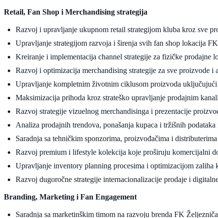
Retail, Fan Shop i Merchandising strategija
Razvoj i upravljanje ukupnom retail strategijom kluba kroz sve pr
Upravljanje strategijom razvoja i širenja svih fan shop lokacija FK
Kreiranje i implementacija channel strategije za fizičke prodajne lo
Razvoj i optimizacija merchandising strategije za sve proizvode i a
Upravljanje kompletnim životnim ciklusom proizvoda uključujući pl
Maksimizacija prihoda kroz strateško upravljanje prodajnim kanal
Razvoj strategije vizuelnog merchandisinga i prezentacije proizvod
Analiza prodajnih trendova, ponašanja kupaca i tržišnih podataka r
Saradnja sa tehničkim sponzorima, proizvođačima i distributerima u
Razvoj premium i lifestyle kolekcija koje proširuju komercijalni 
Upravljanje inventory planning procesima i optimizacijom zaliha 
Razvoj dugoročne strategije internacionalizacije prodaje i digitaln
Branding, Marketing i Fan Engagement
Saradnja sa marketinškim timom na razvoju brenda FK Željezniča