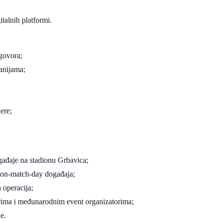
talnih platformi.
govora;
anijama;
ere;
ogađaje na stadionu Grbavica;
h non-match-day događaja;
 operacija;
erima i međunarodnim event organizatorima;
e.