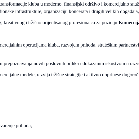
 transformacije kluba u moderno, finansijski održivo i komercijalno sna
stadionske infrastrukture, organizaciju koncerata i drugih velikih događ
 kreativnog i tržišno orijentisanog profesionalca za poziciju
Komercija
ercijalnim operacijama kluba, razvojem prihoda, strateškim partnerstvi
u prepoznavanja novih poslovnih prilika i dokazanim iskustvom u razvo
rcijalne modele, razvija tržišne strategije i aktivno doprinese dugoročno
varenje prihoda;