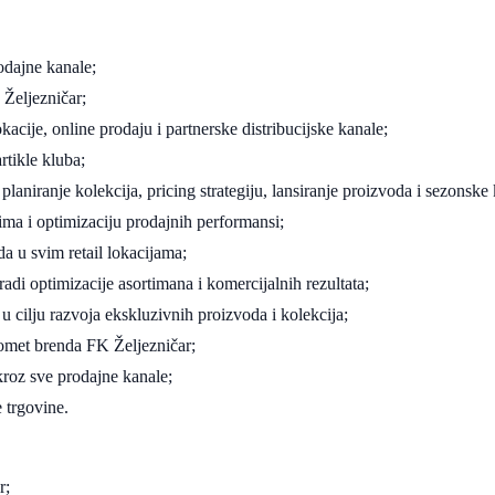
odajne kanale;
 Željezničar;
kacije, online prodaju i partnerske distribucijske kanale;
rtikle kluba;
aniranje kolekcija, pricing strategiju, lansiranje proizvoda i sezonske
ima i optimizaciju prodajnih performansi;
a u svim retail lokacijama;
adi optimizacije asortimana i komercijalnih rezultata;
 cilju razvoja ekskluzivnih proizvoda i kolekcija;
domet brenda FK Željezničar;
kroz sve prodajne kanale;
e trgovine.
r;