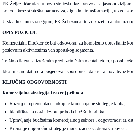
FK Željezničar ulazi u novu stratešku fazu razvoja sa jasnom vizijom
prihoda kroz strateška partnerstva, digitalnu transformaciju, razvoj 
U skladu s tom strategijom, FK Željezničar traži izuzetno ambicioznog,
OPIS POZICIJE
Komercijalni Direktor će biti odgovoran za kompletno upravljanje kom
poslovnim aktivnostima van sportskog segmenta.
Tražimo lidera sa izraženim preduzetničkim mentalitetom, sposobnošć
Idealni kandidat mora posjedovati sposobnost da kreira inovativne kome
KLJUČNE ODGOVORNOSTI
Komercijalna strategija i razvoj prihoda
Razvoj i implementacija ukupne komercijalne strategije kluba;
Identifikacija novih izvora prihoda i tržišnih prilika;
Upravljanje budžetima komercijalnog sektora i odgovornost za ost
Kreiranje dugoročne strategije monetizacije stadiona Grbavica;