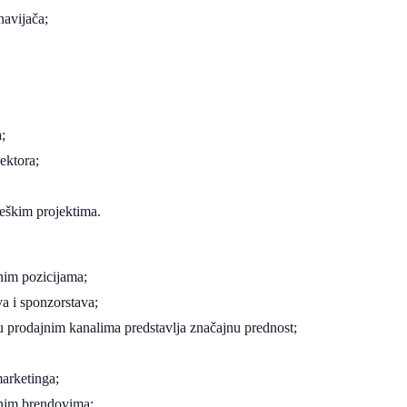
navijača;
;
ektora;
eškim projektima.
nim pozicijama;
a i sponzorstava;
nju prodajnim kanalima predstavlja značajnu prednost;
marketinga;
dnim brendovima;