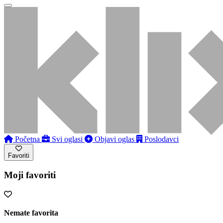
Početna
Svi oglasi
Objavi oglas
Poslodavci
Favoriti
Moji favoriti
Nemate favorita