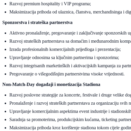
Razvoj premium hospitality i VIP programa;
Maksimizacija prihoda od ulaznica, članstva, merchandisinga i digi
Sponzorstva i strateška partnerstva
Aktivno pronalaženje, pregovaranje i zaključivanje sponzorskih u
Razvoj strateških partnerstava sa domaćim i međunarodnim komp
Izrada profesionalnih komercijalnih prijedloga i prezentacija;
Upravljanje odnosima sa ključnim partnerima i sponzorima;
Razvoj integrisanih marketinških i aktivacijskih kampanja za partn
Pregovaranje o višegodišnjim partnerstvima visoke vrijednosti.
Non-Match-Day događaji i monetizacija Stadiona
Razvoj poslovne strategije za koncerte, festivale i druge velike d
Pronalaženje i razvoj strateških partnerstava za organizaciju svi
Upravljanje komercijalnim aspektima event industrije i stadionskih
Saradnja sa promoterima, produkcijskim kućama, ticketing partn
Maksimizacija prihoda kroz korištenje stadiona tokom cijele godin