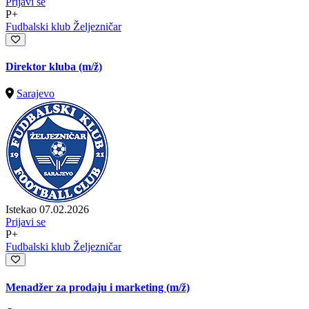
Prijavi se
P+
Fudbalski klub Željezničar
Direktor kluba
(m/ž)
Sarajevo
Istekao 07.02.2026
Prijavi se
P+
Fudbalski klub Željezničar
Menadžer za prodaju i marketing
(m/ž)