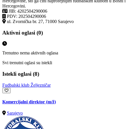
Hercegovine, što ga čini najtrofejnijim fudbalskim klubom u Bosni i
Hercegovini.
JIB: 4202504290006
PDV: 202504290006
ul. Zvornička br. 27, 71000 Sarajevo
Aktivni oglasi (0)
Trenutno nema aktivnih oglasa
Svi trenutni oglasi su istekli
Istekli oglasi (8)
Fudbalski klub Željezničar
Komercijalni direktor
(m/ž)
Sarajevo