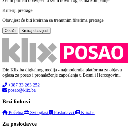
Želim primati obavijesti o svim novim oglasima kompanije
Kriteriji pretrage
Obavijest će biti kreirana sa trenutnim filterima pretrage
Otkaži
Kreiraj obavijest
Dio Klix.ba digitalnog medija - najmodernija platforma za objavu
oglasa za posao i pronalaženje zaposlenja u Bosni i Hercegovini.
+387 33 263 252
posao@klix.ba
Brzi linkovi
Početna
Svi oglasi
Poslodavci
Klix.ba
Za poslodavce