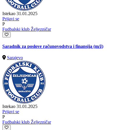
Istekao 31.01.2025
Prijavi se
P
Fudbalski klub Željezničar
Saradnik za poslove računovodstva i finansija
(m/ž)
Sarajevo
Istekao 31.01.2025
Prijavi se
P
Fudbalski klub Željezničar