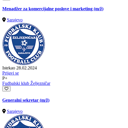
Menadžer za komercijalne poslove i marketing
(m/ž)
Sarajevo
Istekao 28.02.2024
Prijavi se
P+
Fudbalski klub Željezničar
Generalni sekretar
(m/ž)
Sarajevo