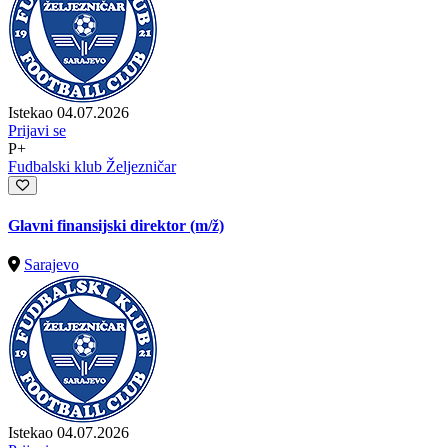
Istekao 04.07.2026
Prijavi se
P+
Fudbalski klub Željezničar
Glavni finansijski direktor
(m/ž)
Sarajevo
Istekao 04.07.2026